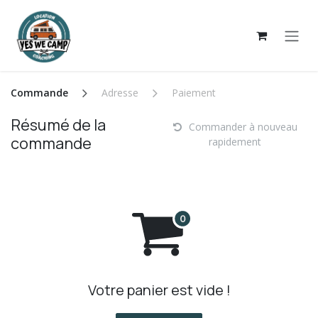
Se rendre au contenu
Commande
Adresse
Paiement
Résumé de la
Commander à nouveau
commande
rapidement
Votre panier est vide !