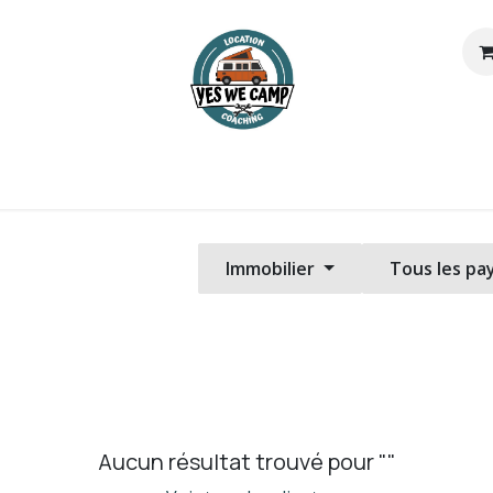
oaching
Itinéraires
Gestion location
Actualités
À prop
Immobilier
Tous les pa
Aucun résultat trouvé pour "
"