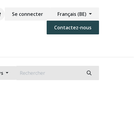
Se connecter
Français (BE)
Contactez-nous
os
FAQ
Contactez-nous
ys