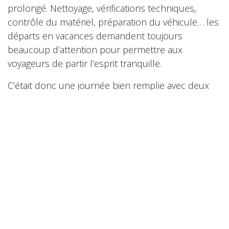
prolongé. Nettoyage, vérifications techniques,
contrôle du matériel, préparation du véhicule… les
départs en vacances demandent toujours
beaucoup d’attention pour permettre aux
voyageurs de partir l’esprit tranquille.
C’était donc une journée bien remplie avec deux
ambiances totalement différentes :
d’un côté, le partage et les échanges sur le stand ;
de l’autre, la préparation concrète des véhicules et
l’organisation des départs.
Et finalement, cela résume assez bien l’esprit de
Yes We Camp : une aventure humaine, technique
et passionnée, au service du voyage et de la liberté
🚐✨