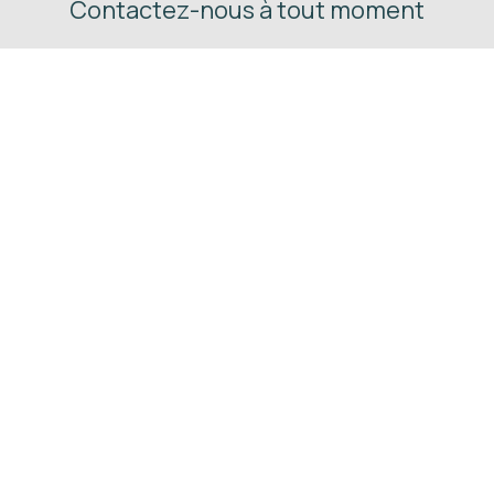
Contactez-nous à tout moment
Suivez-nous
Appelez-nous
+32 470 63 74 53
Ecrivez-nous
info@yeswecamp.be